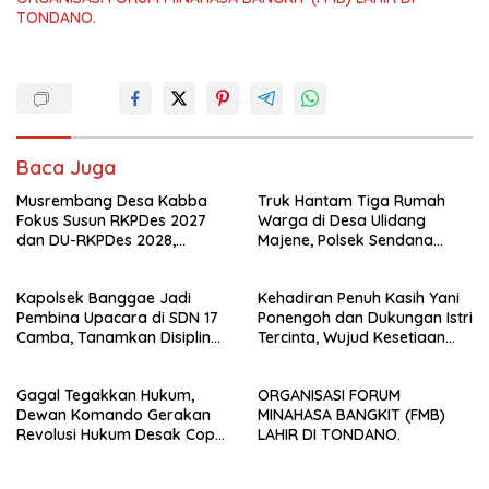
TONDANO.
Baca Juga
Musrembang Desa Kabba
Truk Hantam Tiga Rumah
Fokus Susun RKPDes 2027
Warga di Desa Ulidang
dan DU-RKPDes 2028,
Majene, Polsek Sendana
Wujudkan Pembangunan
Amankan TKP
yang Partisipatif dan
Kapolsek Banggae Jadi
Kehadiran Penuh Kasih Yani
Berkelanjutan
Pembina Upacara di SDN 17
Ponengoh dan Dukungan Istri
Camba, Tanamkan Disiplin
Tercinta, Wujud Kesetiaan
dan Kesadaran Hukum Sejak
Mengabdi di Dapil II Kota
Dini
Bitung
Gagal Tegakkan Hukum,
ORGANISASI FORUM
Dewan Komando Gerakan
MINAHASA BANGKIT (FMB)
Revolusi Hukum Desak Copot
LAHIR DI TONDANO.
Kapolrestabes Makassar