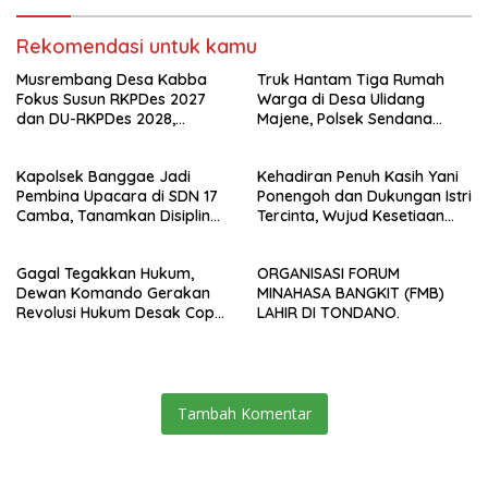
Rekomendasi untuk kamu
Musrembang Desa Kabba
Truk Hantam Tiga Rumah
Fokus Susun RKPDes 2027
Warga di Desa Ulidang
dan DU-RKPDes 2028,
Majene, Polsek Sendana
Wujudkan Pembangunan
Amankan TKP
yang Partisipatif dan
Kapolsek Banggae Jadi
Kehadiran Penuh Kasih Yani
Berkelanjutan
Pembina Upacara di SDN 17
Ponengoh dan Dukungan Istri
Camba, Tanamkan Disiplin
Tercinta, Wujud Kesetiaan
dan Kesadaran Hukum Sejak
Mengabdi di Dapil II Kota
Dini
Bitung
Gagal Tegakkan Hukum,
ORGANISASI FORUM
Dewan Komando Gerakan
MINAHASA BANGKIT (FMB)
Revolusi Hukum Desak Copot
LAHIR DI TONDANO.
Kapolrestabes Makassar
Tambah Komentar