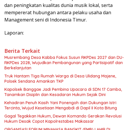
dan peningkatan kualitas dunia musik lokal, serta
mempererat hubungan antara pelaku usaha dan
Management seni di Indonesia Timur.
Laporan:
Berita Terkait
Musrembang Desa Kabba Fokus Susun RKPDes 2027 dan DU-
RKPDes 2028, Wujudkan Pembangunan yang Partisipatif dan
Berkelanjutan
Truk Hantam Tiga Rumah Warga di Desa Ulidang Majene,
Polsek Sendana Amankan TKP
Kapolsek Banggae Jadi Pembina Upacara di SDN 17 Camba,
Tanamkan Disiplin dan Kesadaran Hukum Sejak Dini
Kehadiran Penuh Kasih Yani Ponengoh dan Dukungan Istri
Tercinta, Wujud Kesetiaan Mengabdi di Dapil II Kota Bitung
Gagal Tegakkan Hukum, Dewan Komando Gerakan Revolusi
Hukum Desak Copot Kapolrestabes Makassar
ORGANISASI FORUM MINAHASA BANGKIT (FMB) LAHIR DI