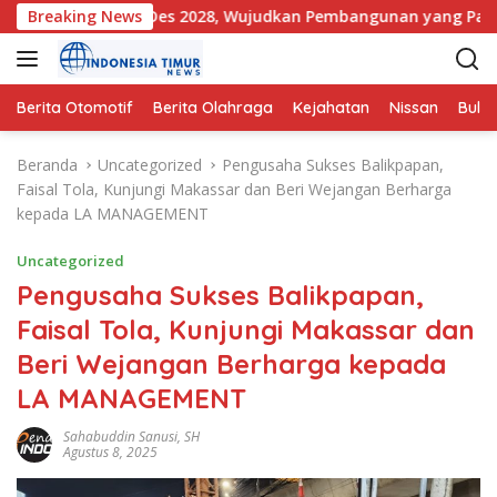
L
dan DU-RKPDes 2028, Wujudkan Pembangunan yang Partisipatif
Breaking News
a
n
g
s
Berita Otomotif
Berita Olahraga
Kejahatan
Nissan
Bulut
u
n
Beranda
Uncategorized
Pengusaha Sukses Balikpapan,
g
Faisal Tola, Kunjungi Makassar dan Beri Wejangan Berharga
k
kepada LA MANAGEMENT
e
k
Uncategorized
o
Pengusaha Sukses Balikpapan,
n
Faisal Tola, Kunjungi Makassar dan
t
e
Beri Wejangan Berharga kepada
n
LA MANAGEMENT
Sahabuddin Sanusi, SH
Agustus 8, 2025