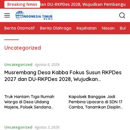
L
un RKPDes 2027 dan DU-RKPDes 2028, Wujudkan Pembangunan ya
Breaking News
a
n
g
s
Berita Otomotif
Berita Olahraga
Kejahatan
Nissan
Bulut
u
n
Uncategorized
g
k
e
Uncategorized
Agustus 6, 2026
k
Musrembang Desa Kabba Fokus Susun RKPDes
o
2027 dan DU-RKPDes 2028, Wujudkan
n
Pembangunan yang Partisipatif dan
t
Berkelanjutan
e
Truk Hantam Tiga Rumah
Kapolsek Banggae Jadi
n
Warga di Desa Ulidang
Pembina Upacara di SDN 17
Majene, Polsek Sendana
Camba, Tanamkan Disiplin
Amankan TKP
dan Kesadaran Hukum Sejak
Dini
Uncategorized
Agustus 3, 2026