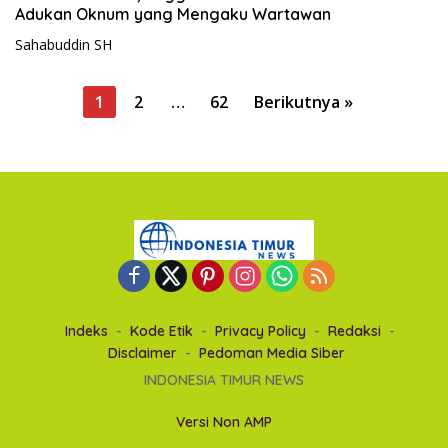
Adukan Oknum yang Mengaku Wartawan
Sahabuddin SH
P
1
2
…
62
Berikutnya »
a
g
i
n
a
s
i
p
Indeks
Kode Etik
Privacy Policy
Redaksi
o
Disclaimer
Pedoman Media Siber
s
INDONESIA TIMUR NEWS
Versi Non AMP