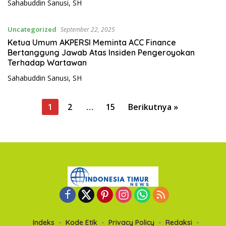
Sahabuddin Sanusi, SH
Uncategorized
September 22, 2025
Ketua Umum AKPERSI Meminta ACC Finance
Bertanggung Jawab Atas Insiden Pengeroyokan
Terhadap Wartawan
Sahabuddin Sanusi, SH
P
1
2
…
15
Berikutnya »
a
g
i
n
a
s
i
p
Indeks
Kode Etik
Privacy Policy
Redaksi