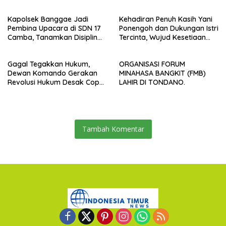
Wujudkan Pembangunan
Amankan TKP
yang Partisipatif dan
Kapolsek Banggae Jadi
Kehadiran Penuh Kasih Yani
Berkelanjutan
Pembina Upacara di SDN 17
Ponengoh dan Dukungan Istri
Camba, Tanamkan Disiplin
Tercinta, Wujud Kesetiaan
dan Kesadaran Hukum Sejak
Mengabdi di Dapil II Kota
Dini
Bitung
Gagal Tegakkan Hukum,
ORGANISASI FORUM
Dewan Komando Gerakan
MINAHASA BANGKIT (FMB)
Revolusi Hukum Desak Copot
LAHIR DI TONDANO.
Kapolrestabes Makassar
Tambah Komentar