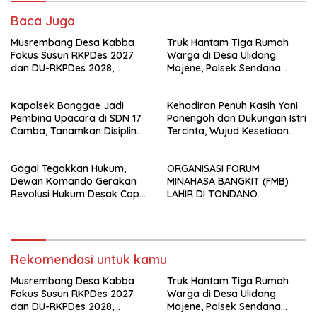
Baca Juga
Musrembang Desa Kabba
Truk Hantam Tiga Rumah
Fokus Susun RKPDes 2027
Warga di Desa Ulidang
dan DU-RKPDes 2028,
Majene, Polsek Sendana
Wujudkan Pembangunan
Amankan TKP
yang Partisipatif dan
Kapolsek Banggae Jadi
Kehadiran Penuh Kasih Yani
Berkelanjutan
Pembina Upacara di SDN 17
Ponengoh dan Dukungan Istri
Camba, Tanamkan Disiplin
Tercinta, Wujud Kesetiaan
dan Kesadaran Hukum Sejak
Mengabdi di Dapil II Kota
Dini
Bitung
Gagal Tegakkan Hukum,
ORGANISASI FORUM
Dewan Komando Gerakan
MINAHASA BANGKIT (FMB)
Revolusi Hukum Desak Copot
LAHIR DI TONDANO.
Kapolrestabes Makassar
Rekomendasi untuk kamu
Musrembang Desa Kabba
Truk Hantam Tiga Rumah
Fokus Susun RKPDes 2027
Warga di Desa Ulidang
dan DU-RKPDes 2028,
Majene, Polsek Sendana