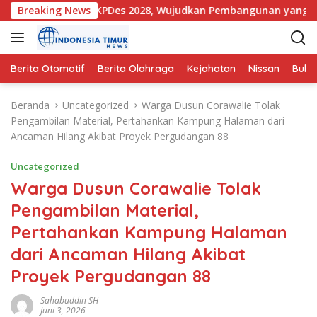
L
dan DU-RKPDes 2028, Wujudkan Pembangunan yang Partisipati
Breaking News
a
n
g
s
Berita Otomotif
Berita Olahraga
Kejahatan
Nissan
Bulut
u
n
Beranda
Uncategorized
Warga Dusun Corawalie Tolak
g
Pengambilan Material, Pertahankan Kampung Halaman dari
k
Ancaman Hilang Akibat Proyek Pergudangan 88
e
k
Uncategorized
o
Warga Dusun Corawalie Tolak
n
Pengambilan Material,
t
e
Pertahankan Kampung Halaman
n
dari Ancaman Hilang Akibat
Proyek Pergudangan 88
Sahabuddin SH
Juni 3, 2026