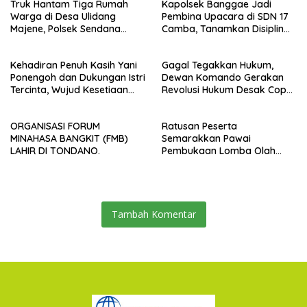
Truk Hantam Tiga Rumah
Kapolsek Banggae Jadi
Warga di Desa Ulidang
Pembina Upacara di SDN 17
Majene, Polsek Sendana
Camba, Tanamkan Disiplin
Amankan TKP
dan Kesadaran Hukum Sejak
Dini
Kehadiran Penuh Kasih Yani
Gagal Tegakkan Hukum,
Ponengoh dan Dukungan Istri
Dewan Komando Gerakan
Tercinta, Wujud Kesetiaan
Revolusi Hukum Desak Copot
Mengabdi di Dapil II Kota
Kapolrestabes Makassar
Bitung
ORGANISASI FORUM
Ratusan Peserta
MINAHASA BANGKIT (FMB)
Semarakkan Pawai
LAHIR DI TONDANO.
Pembukaan Lomba Olah
Raga dan Seni, Polsek
Malunda Pastikan Keamanan
Acara
Tambah Komentar