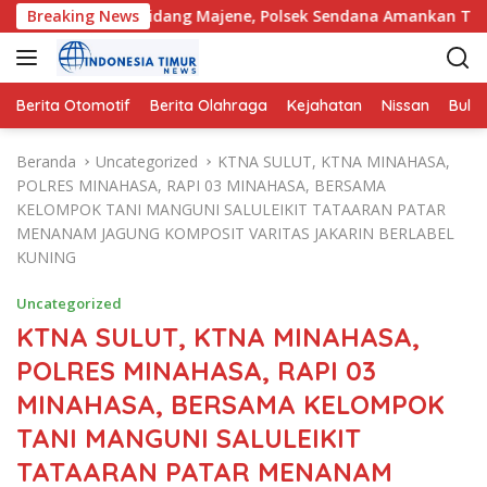
L
a di Desa Ulidang Majene, Polsek Sendana Amankan TKP
Breaking News
a
n
g
s
Berita Otomotif
Berita Olahraga
Kejahatan
Nissan
Bulut
u
n
Beranda
Uncategorized
KTNA SULUT, KTNA MINAHASA,
g
POLRES MINAHASA, RAPI 03 MINAHASA, BERSAMA
k
KELOMPOK TANI MANGUNI SALULEIKIT TATAARAN PATAR
e
MENANAM JAGUNG KOMPOSIT VARITAS JAKARIN BERLABEL
k
KUNING
o
n
Uncategorized
t
KTNA SULUT, KTNA MINAHASA,
e
POLRES MINAHASA, RAPI 03
n
MINAHASA, BERSAMA KELOMPOK
TANI MANGUNI SALULEIKIT
TATAARAN PATAR MENANAM