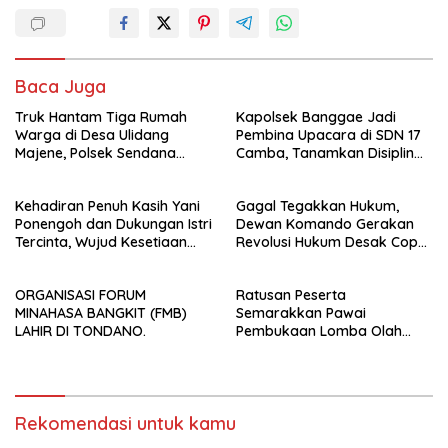
Baca Juga
Truk Hantam Tiga Rumah
Kapolsek Banggae Jadi
Warga di Desa Ulidang
Pembina Upacara di SDN 17
Majene, Polsek Sendana
Camba, Tanamkan Disiplin
Amankan TKP
dan Kesadaran Hukum Sejak
Dini
Kehadiran Penuh Kasih Yani
Gagal Tegakkan Hukum,
Ponengoh dan Dukungan Istri
Dewan Komando Gerakan
Tercinta, Wujud Kesetiaan
Revolusi Hukum Desak Copot
Mengabdi di Dapil II Kota
Kapolrestabes Makassar
Bitung
ORGANISASI FORUM
Ratusan Peserta
MINAHASA BANGKIT (FMB)
Semarakkan Pawai
LAHIR DI TONDANO.
Pembukaan Lomba Olah
Raga dan Seni, Polsek
Malunda Pastikan Keamanan
Acara
Rekomendasi untuk kamu