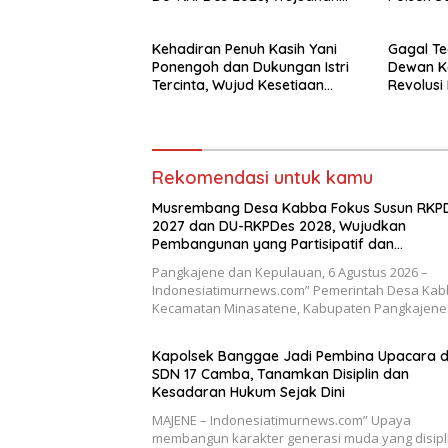
Pembangunan yang
Partisipatif dan Berkelanjutan
Kehadiran Penuh Kasih Yani
Gagal T
Ponengoh dan Dukungan Istri
Dewan K
Tercinta, Wujud Kesetiaan
Revolus
Mengabdi di Dapil II Kota
Kapolre
Bitung
Rekomendasi untuk kamu
Musrembang Desa Kabba Fokus Susun RKP
2027 dan DU-RKPDes 2028, Wujudkan
Pembangunan yang Partisipatif dan
Berkelanjutan
Pangkajene dan Kepulauan, 6 Agustus 2026 –
Indonesiatimurnews.com” Pemerintah Desa Kab
Kecamatan Minasatene, Kabupaten Pangkajen
Kapolsek Banggae Jadi Pembina Upacara d
SDN 17 Camba, Tanamkan Disiplin dan
Kesadaran Hukum Sejak Dini
MAJENE – Indonesiatimurnews.com” Upaya
membangun karakter generasi muda yang disipli