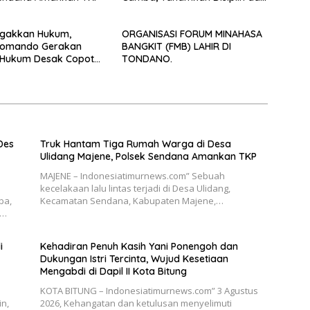
Kesadaran Hukum Sejak Dini
egakkan Hukum,
ORGANISASI FORUM MINAHASA
omando Gerakan
BANGKIT (FMB) LAHIR DI
i Hukum Desak Copot
TONDANO.
stabes Makassar
Des
Truk Hantam Tiga Rumah Warga di Desa
Ulidang Majene, Polsek Sendana Amankan TKP
MAJENE – Indonesiatimurnews.com” Sebuah
kecelakaan lalu lintas terjadi di Desa Ulidang,
ba,
Kecamatan Sendana, Kabupaten Majene,…
e…
i
Kehadiran Penuh Kasih Yani Ponengoh dan
Dukungan Istri Tercinta, Wujud Kesetiaan
Mengabdi di Dapil II Kota Bitung
KOTA BITUNG – Indonesiatimurnews.com” 3 Agustus
n,
2026, Kehangatan dan ketulusan menyelimuti