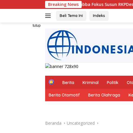
Langsung
Musrembang Desa Kabba Fokus Susun RKPDes 2027 dan DU-RKPD
Breaking News
ke
konten
Beli Tema Ini
Indeks
tutup
H
Berita
Kriminal
Politik
Ot
o
m
Berita Otomotif
Berita Olahraga
K
e
Beranda
Uncategorized