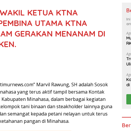
B
 WAKIL KETUA KTNA
In
PEMBINA UTAMA KTNA
an
LAM GERAKAN MENANAM DI
Ag
M
KEN.
RK
Wu
da
Ag
Tr
Ul
T
Ag
Ka
timurnews.com” Marvil Rawung, SH adalah Sosok
di
Ke
nahasa yang terus aktif tampil bersama Kontak
 Kabupaten Minahasa, dalam berbagai kegiatan
lompok tani binaan dan steakholder lainnya guna
an semangat kepada petani nelayan untuk terus
 ketahanan pangan di Minahasa.
Ber