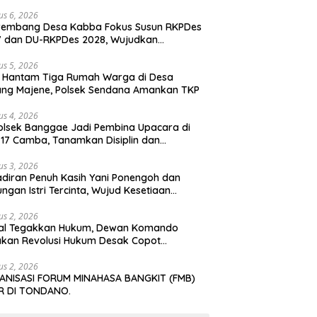
us 6, 2026
rembang Desa Kabba Fokus Susun RKPDes
7 dan DU-RKPDes 2028, Wujudkan
angunan yang Partisipatif dan
elanjutan
us 5, 2026
 Hantam Tiga Rumah Warga di Desa
ang Majene, Polsek Sendana Amankan TKP
us 4, 2026
lsek Banggae Jadi Pembina Upacara di
17 Camba, Tanamkan Disiplin dan
daran Hukum Sejak Dini
us 3, 2026
diran Penuh Kasih Yani Ponengoh dan
ngan Istri Tercinta, Wujud Kesetiaan
abdi di Dapil II Kota Bitung
us 2, 2026
al Tegakkan Hukum, Dewan Komando
kan Revolusi Hukum Desak Copot
lrestabes Makassar
us 2, 2026
ANISASI FORUM MINAHASA BANGKIT (FMB)
IR DI TONDANO.