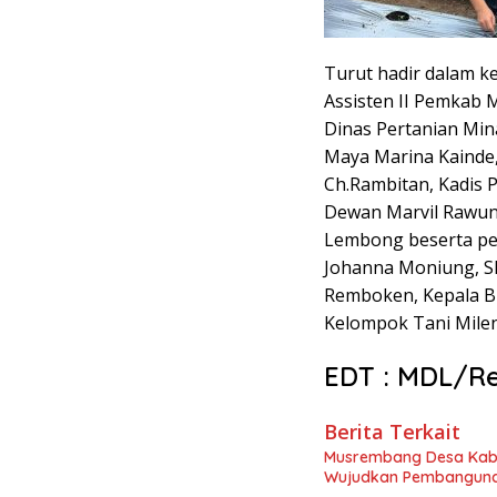
Turut hadir dalam k
Assisten II Pemkab
Dinas Pertanian Min
Maya Marina Kainde,
Ch.Rambitan, Kadis 
Dewan Marvil Rawun
Lembong beserta pe
Johanna Moniung, SH
Remboken, Kepala B
Kelompok Tani Milen
EDT : MDL/R
Berita Terkait
Musrembang Desa Kabb
Wujudkan Pembangunan 