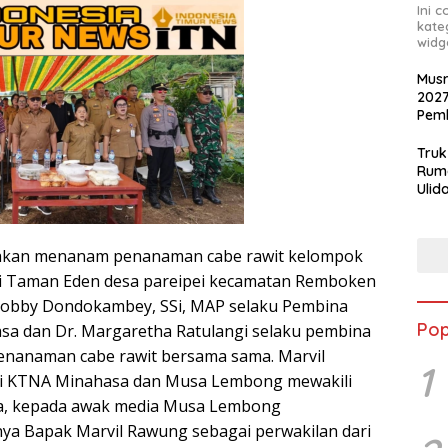
Ini 
kate
widg
Mus
202
Pemb
Berk
Truk
Rum
Ulid
Pols
Ama
akan menanam penanaman cabe rawit kelompok
di Taman Eden desa pareipei kecamatan Remboken
Robby Dondokambey, SSi, MAP selaku Pembina
Pop
a dan Dr. Margaretha Ratulangi selaku pembina
enanaman cabe rawit bersama sama. Marvil
1
i KTNA Minahasa dan Musa Lembong mewakili
a, kepada awak media Musa Lembong
ya Bapak Marvil Rawung sebagai perwakilan dari