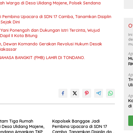
h Warga di Desa Ulidang Majene, Polsek Sendana
 Pembina Upacara di SDN 17 Camba, Tanamkan Disiplin
Sejak Dini
O
Yani Ponengoh dan Dukungan Istri Tercinta, Wujud
In
apil II Kota Bitung
de
m, Dewan Komando Gerakan Revolusi Hukum Desak
mu
Makassar
Ag
AHASA BANGKIT (FMB) LAHIR DI TONDANO.
M
RK
Wu
da
Ag
Tr
Ul
T
Ag
Ka
di
Ke
ntam Tiga Rumah
Kapolsek Banggae Jadi
 Desa Ulidang Majene,
Pembina Upacara di SDN 17
Sendana Amankan TKP
Camba, Tanamkan Disiplin dan