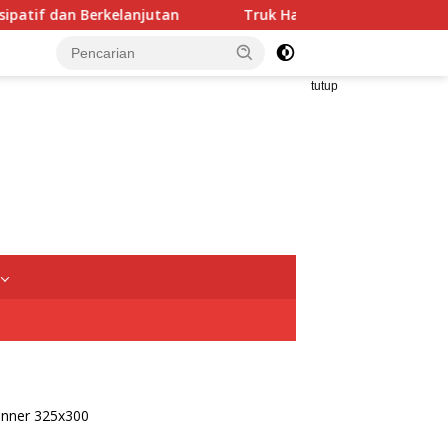
anjutan
Truk Hantam Tiga Rumah Warga di Desa Ulid
tutup