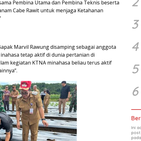
2
ama Pembina Utama dan Pembina Teknis beserta
nam Cabe Rawit untuk menjaga Ketahanan
”
3
4
“Bapak Marvil Rawung disamping sebagai anggota
ahasa tetap aktif di dunia pertanian di
am kegiatan KTNA minahasa beliau terus aktif
5
innya”.
6
Ber
Ini 
post
pada