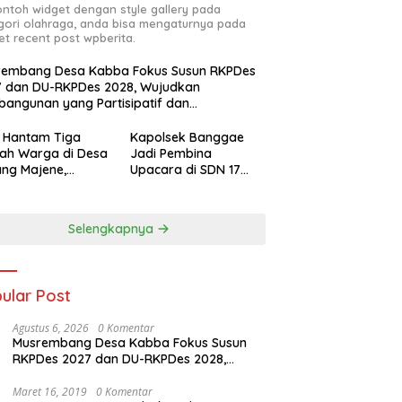
contoh widget dengan style gallery pada
gori olahraga, anda bisa mengaturnya pada
et recent post wpberita.
rembang Desa Kabba Fokus Susun RKPDes
7 dan DU-RKPDes 2028, Wujudkan
angunan yang Partisipatif dan
elanjutan
 Hantam Tiga
Kapolsek Banggae
ah Warga di Desa
Jadi Pembina
ang Majene,
Upacara di SDN 17
ek Sendana
Camba, Tanamkan
nkan TKP
Disiplin dan
Kesadaran Hukum
Selengkapnya
Sejak Dini
ular Post
Agustus 6, 2026
0 Komentar
Musrembang Desa Kabba Fokus Susun
RKPDes 2027 dan DU-RKPDes 2028,
Wujudkan Pembangunan yang
Partisipatif dan Berkelanjutan
Maret 16, 2019
0 Komentar