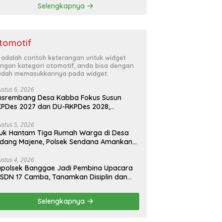
Selengkapnya
tomotif
i adalah contoh keterangan untuk widget
ngan kategori otomotif, anda bisa dengan
dah memasukkannya pada widget.
ustus 6, 2026
usrembang Desa Kabba Fokus Susun
PDes 2027 dan DU-RKPDes 2028,
judkan Pembangunan yang Partisipatif
n Berkelanjutan
ustus 5, 2026
uk Hantam Tiga Rumah Warga di Desa
idang Majene, Polsek Sendana Amankan
KP
ustus 4, 2026
polsek Banggae Jadi Pembina Upacara
 SDN 17 Camba, Tanamkan Disiplin dan
sadaran Hukum Sejak Dini
Selengkapnya