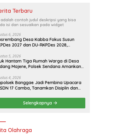
erita Terbaru
i adalah contoh judul deskripsi yang bisa
da isi dan sesuaikan pada widget
ustus 6, 2026
usrembang Desa Kabba Fokus Susun
PDes 2027 dan DU-RKPDes 2028,
judkan Pembangunan yang Partisipatif
n Berkelanjutan
ustus 5, 2026
uk Hantam Tiga Rumah Warga di Desa
idang Majene, Polsek Sendana Amankan
KP
ustus 4, 2026
polsek Banggae Jadi Pembina Upacara
 SDN 17 Camba, Tanamkan Disiplin dan
sadaran Hukum Sejak Dini
Selengkapnya
ita Olahraga