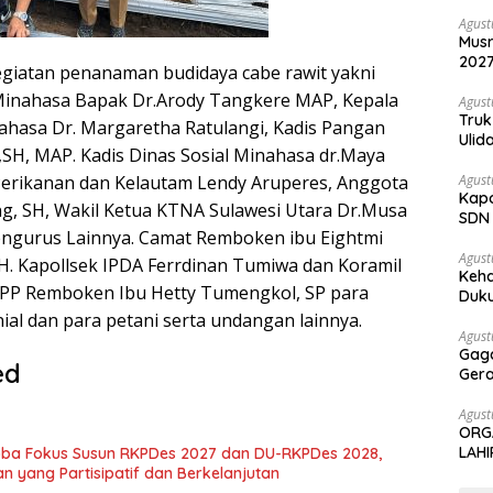
Agust
Mus
202
egiatan penanaman budidaya cabe rawit yakni
Pemb
 Minahasa Bapak Dr.Arody Tangkere MAP, Kepala
Berk
Agust
Truk
ahasa Dr. Margaretha Ratulangi, Kadis Pangan
Ulid
SH, MAP. Kadis Dinas Sosial Minahasa dr.Maya
Agust
Perikanan dan Kelautam Lendy Aruperes, Anggota
Kapo
g, SH, Wakil Ketua KTNA Sulawesi Utara Dr.Musa
SDN 
ngurus Lainnya. Camat Remboken ibu Eightmi
Kesa
Agust
. Kapollsek IPDA Ferrdinan Tumiwa dan Koramil
Keha
PP Remboken Ibu Hetty Tumengkol, SP para
Duku
Meng
ial dan para petani serta undangan lainnya.
Agust
Gag
ed
Gera
Kapo
Agust
ORG
LAH
a Fokus Susun RKPDes 2027 dan DU-RKPDes 2028,
yang Partisipatif dan Berkelanjutan