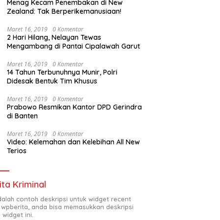
Menag Kecam Penembakan di New
Zealand: Tak Berperikemanusiaan!
Maret 16, 2019
0 Komentar
2 Hari Hilang, Nelayan Tewas
Mengambang di Pantai Cipalawah Garut
Maret 16, 2019
0 Komentar
14 Tahun Terbunuhnya Munir, Polri
Didesak Bentuk Tim Khusus
Maret 16, 2019
0 Komentar
Prabowo Resmikan Kantor DPD Gerindra
di Banten
Maret 16, 2019
0 Komentar
Video: Kelemahan dan Kelebihan All New
Terios
ita Kriminal
adalah contoh deskripsi untuk widget recent
 wpberita, anda bisa memasukkan deskripsi
 widget ini.