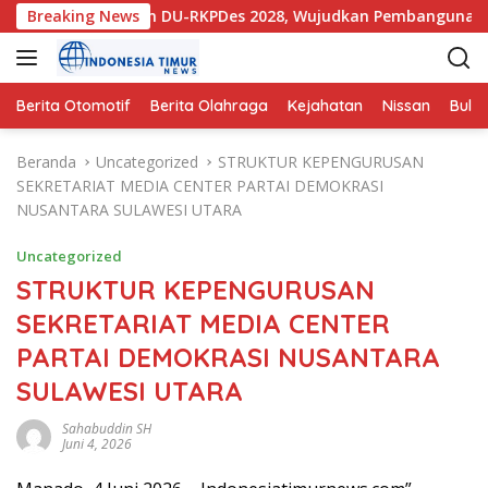
L
Des 2027 dan DU-RKPDes 2028, Wujudkan Pembangunan yang Pa
Breaking News
a
n
g
s
Berita Otomotif
Berita Olahraga
Kejahatan
Nissan
Bulut
u
n
Beranda
Uncategorized
STRUKTUR KEPENGURUSAN
g
SEKRETARIAT MEDIA CENTER PARTAI DEMOKRASI
k
NUSANTARA SULAWESI UTARA
e
k
Uncategorized
o
STRUKTUR KEPENGURUSAN
n
SEKRETARIAT MEDIA CENTER
t
e
PARTAI DEMOKRASI NUSANTARA
n
SULAWESI UTARA
Sahabuddin SH
Juni 4, 2026