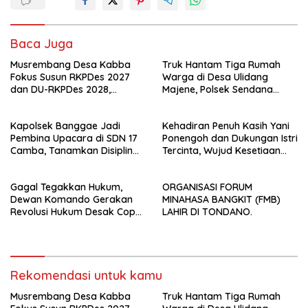
Baca Juga
Musrembang Desa Kabba
Truk Hantam Tiga Rumah
Fokus Susun RKPDes 2027
Warga di Desa Ulidang
dan DU-RKPDes 2028,
Majene, Polsek Sendana
Wujudkan Pembangunan
Amankan TKP
yang Partisipatif dan
Kapolsek Banggae Jadi
Kehadiran Penuh Kasih Yani
Berkelanjutan
Pembina Upacara di SDN 17
Ponengoh dan Dukungan Istri
Camba, Tanamkan Disiplin
Tercinta, Wujud Kesetiaan
dan Kesadaran Hukum Sejak
Mengabdi di Dapil II Kota
Dini
Bitung
Gagal Tegakkan Hukum,
ORGANISASI FORUM
Dewan Komando Gerakan
MINAHASA BANGKIT (FMB)
Revolusi Hukum Desak Copot
LAHIR DI TONDANO.
Kapolrestabes Makassar
Rekomendasi untuk kamu
Musrembang Desa Kabba
Truk Hantam Tiga Rumah