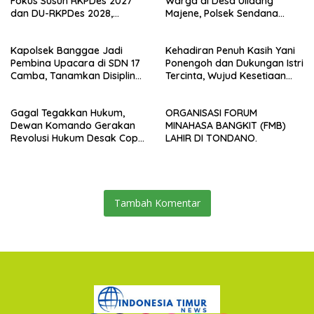
Fokus Susun RKPDes 2027
Warga di Desa Ulidang
dan DU-RKPDes 2028,
Majene, Polsek Sendana
Wujudkan Pembangunan
Amankan TKP
yang Partisipatif dan
Kapolsek Banggae Jadi
Kehadiran Penuh Kasih Yani
Berkelanjutan
Pembina Upacara di SDN 17
Ponengoh dan Dukungan Istri
Camba, Tanamkan Disiplin
Tercinta, Wujud Kesetiaan
dan Kesadaran Hukum Sejak
Mengabdi di Dapil II Kota
Dini
Bitung
Gagal Tegakkan Hukum,
ORGANISASI FORUM
Dewan Komando Gerakan
MINAHASA BANGKIT (FMB)
Revolusi Hukum Desak Copot
LAHIR DI TONDANO.
Kapolrestabes Makassar
Tambah Komentar