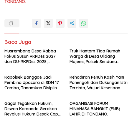
TONDANO.
Baca Juga
Musrembang Desa Kabba
Truk Hantam Tiga Rumah
Fokus Susun RKPDes 2027
Warga di Desa Ulidang
dan DU-RKPDes 2028,
Majene, Polsek Sendana
Wujudkan Pembangunan
Amankan TKP
yang Partisipatif dan
Kapolsek Banggae Jadi
Kehadiran Penuh Kasih Yani
Berkelanjutan
Pembina Upacara di SDN 17
Ponengoh dan Dukungan Istri
Camba, Tanamkan Disiplin
Tercinta, Wujud Kesetiaan
dan Kesadaran Hukum Sejak
Mengabdi di Dapil II Kota
Dini
Bitung
Gagal Tegakkan Hukum,
ORGANISASI FORUM
Dewan Komando Gerakan
MINAHASA BANGKIT (FMB)
Revolusi Hukum Desak Copot
LAHIR DI TONDANO.
Kapolrestabes Makassar