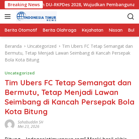
L
Des 2027 dan DU-RKPDes 2028, Wujudkan Pembangunan yang Pa
Breaking News
a
n
g
s
Berita Otomotif
Berita Olahraga
Kejahatan
Nissan
Bulut
u
n
Beranda
Uncategorized
Tim Ubers FC Tetap Semangat dan
g
Bermutu, Tetap Menjadi Lawan Seimbang di Kancah Persepak
k
Bola Kota Bitung
e
k
Uncategorized
o
Tim Ubers FC Tetap Semangat dan
n
Bermutu, Tetap Menjadi Lawan
t
e
Seimbang di Kancah Persepak Bola
n
Kota Bitung
Sahabuddin SH
Mei 23, 2026