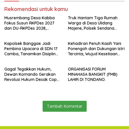
Rekomendasi untuk kamu
Musrembang Desa Kabba
Truk Hantam Tiga Rumah
Fokus Susun RKPDes 2027
Warga di Desa Ulidang
dan DU-RKPDes 2028,
Majene, Polsek Sendana
Wujudkan Pembangunan
Amankan TKP
yang Partisipatif dan
Kapolsek Banggae Jadi
Kehadiran Penuh Kasih Yani
Berkelanjutan
Pembina Upacara di SDN 17
Ponengoh dan Dukungan Istri
Camba, Tanamkan Disiplin
Tercinta, Wujud Kesetiaan
dan Kesadaran Hukum Sejak
Mengabdi di Dapil II Kota
Dini
Bitung
Gagal Tegakkan Hukum,
ORGANISASI FORUM
Dewan Komando Gerakan
MINAHASA BANGKIT (FMB)
Revolusi Hukum Desak Copot
LAHIR DI TONDANO.
Kapolrestabes Makassar
Tambah Komentar