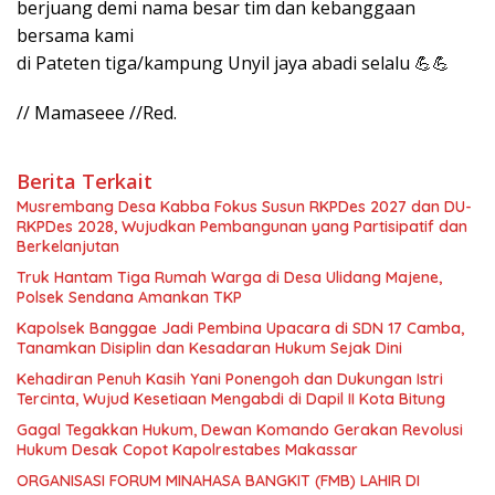
berjuang demi nama besar tim dan kebanggaan
bersama kami
di Pateten tiga/kampung Unyil jaya abadi selalu 💪💪
// Mamaseee //Red.
Berita Terkait
Musrembang Desa Kabba Fokus Susun RKPDes 2027 dan DU-
RKPDes 2028, Wujudkan Pembangunan yang Partisipatif dan
Berkelanjutan
Truk Hantam Tiga Rumah Warga di Desa Ulidang Majene,
Polsek Sendana Amankan TKP
Kapolsek Banggae Jadi Pembina Upacara di SDN 17 Camba,
Tanamkan Disiplin dan Kesadaran Hukum Sejak Dini
Kehadiran Penuh Kasih Yani Ponengoh dan Dukungan Istri
Tercinta, Wujud Kesetiaan Mengabdi di Dapil II Kota Bitung
Gagal Tegakkan Hukum, Dewan Komando Gerakan Revolusi
Hukum Desak Copot Kapolrestabes Makassar
ORGANISASI FORUM MINAHASA BANGKIT (FMB) LAHIR DI