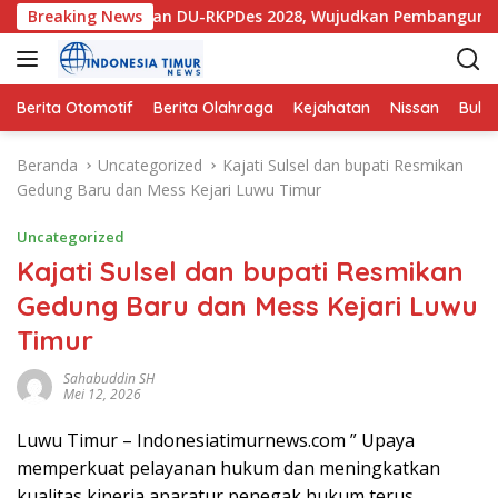
L
PDes 2027 dan DU-RKPDes 2028, Wujudkan Pembangunan yang Pa
Breaking News
a
n
g
s
Berita Otomotif
Berita Olahraga
Kejahatan
Nissan
Bulut
u
n
Beranda
Uncategorized
Kajati Sulsel dan bupati Resmikan
g
Gedung Baru dan Mess Kejari Luwu Timur
k
e
Uncategorized
k
Kajati Sulsel dan bupati Resmikan
o
Gedung Baru dan Mess Kejari Luwu
n
t
Timur
e
n
Sahabuddin SH
Mei 12, 2026
Luwu Timur – Indonesiatimurnews.com ” Upaya
memperkuat pelayanan hukum dan meningkatkan
kualitas kinerja aparatur penegak hukum terus