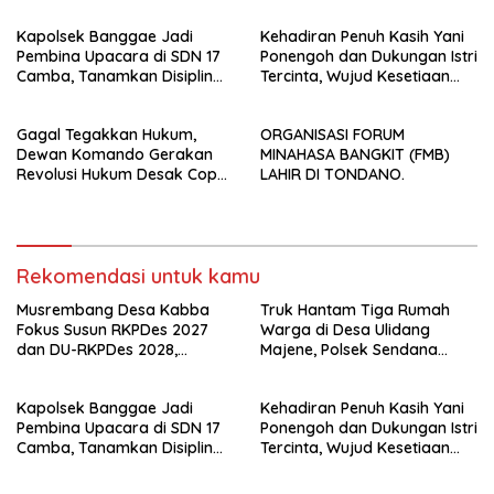
yang Partisipatif dan
Kapolsek Banggae Jadi
Kehadiran Penuh Kasih Yani
Berkelanjutan
Pembina Upacara di SDN 17
Ponengoh dan Dukungan Istri
Camba, Tanamkan Disiplin
Tercinta, Wujud Kesetiaan
dan Kesadaran Hukum Sejak
Mengabdi di Dapil II Kota
Dini
Bitung
Gagal Tegakkan Hukum,
ORGANISASI FORUM
Dewan Komando Gerakan
MINAHASA BANGKIT (FMB)
Revolusi Hukum Desak Copot
LAHIR DI TONDANO.
Kapolrestabes Makassar
Rekomendasi untuk kamu
Musrembang Desa Kabba
Truk Hantam Tiga Rumah
Fokus Susun RKPDes 2027
Warga di Desa Ulidang
dan DU-RKPDes 2028,
Majene, Polsek Sendana
Wujudkan Pembangunan
Amankan TKP
yang Partisipatif dan
Kapolsek Banggae Jadi
Kehadiran Penuh Kasih Yani
Berkelanjutan
Pembina Upacara di SDN 17
Ponengoh dan Dukungan Istri
Camba, Tanamkan Disiplin
Tercinta, Wujud Kesetiaan
dan Kesadaran Hukum Sejak
Mengabdi di Dapil II Kota
Dini
Bitung