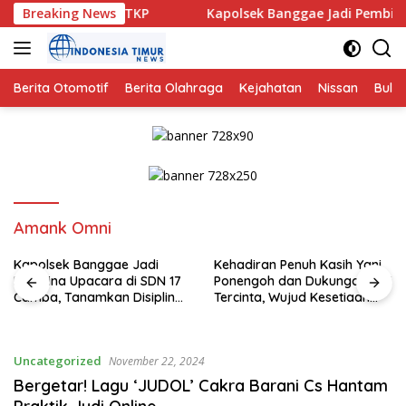
Langsung
endana Amankan TKP
Breaking News
Kapolsek Banggae Jadi Pembina Up
ke
konten
Berita Otomotif
Berita Olahraga
Kejahatan
Nissan
Bulut
Amank Omni
Kapolsek Banggae Jadi
Kehadiran Penuh Kasih Yani
Pembina Upacara di SDN 17
Ponengoh dan Dukungan Istri
Camba, Tanamkan Disiplin
Tercinta, Wujud Kesetiaan
dan Kesadaran Hukum Sejak
Mengabdi di Dapil II Kota
Dini
Bitung
Uncategorized
November 22, 2024
Bergetar! Lagu ‘JUDOL’ Cakra Barani Cs Hantam