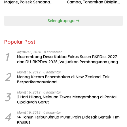
Majene, Polsek Sendana
Camba, Tanamkan Disiplin
Amankan TKP
dan Kesadaran Hukum Sejak
Dini
Selengkapnya
Popular Post
1
Agustus 6, 2026
0 Komentar
Musrembang Desa Kabba Fokus Susun RKPDes 2027
dan DU-RKPDes 2028, Wujudkan Pembangunan yang
Partisipatif dan Berkelanjutan
2
Maret 16, 2019
0 Komentar
Menag Kecam Penembakan di New Zealand: Tak
Berperikemanusiaan!
3
Maret 16, 2019
0 Komentar
2 Hari Hilang, Nelayan Tewas Mengambang di Pantai
Cipalawah Garut
4
Maret 16, 2019
0 Komentar
14 Tahun Terbunuhnya Munir, Polri Didesak Bentuk Tim
Khusus